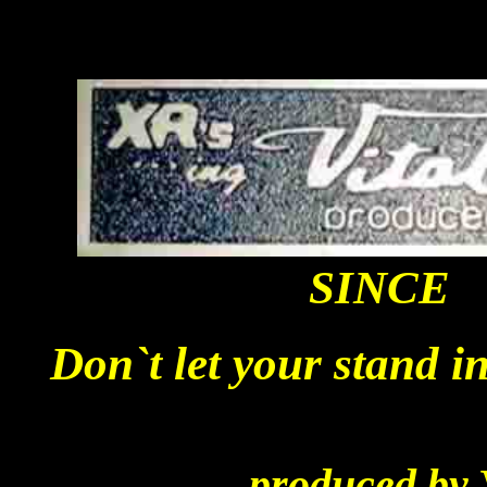
SINC
Don`t let your stand 
produced by 