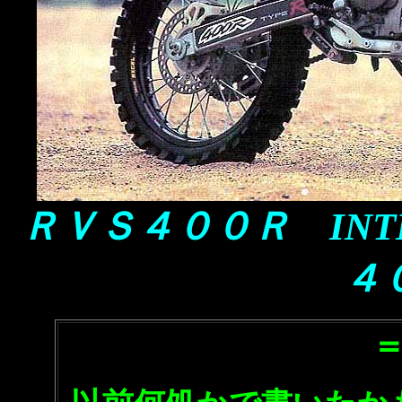
ＲＶＳ４００Ｒ INTER
４